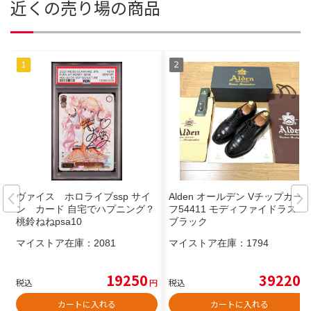
近くの売り場の商品
ヴァイス ホロライブssp サイ
Alden オールデン Vチップカー
ン カード 自宅でハプニング？
フ54411 モディファイドラスト
桃鈴ねねpsa10
ブラック
マイストア在庫：
2081
マイストア在庫：
1794
19250
39220
税込
円
税込
円
カートに入れる
カートに入れる