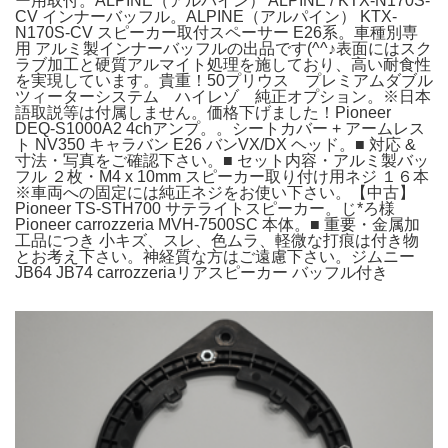
ー用取付。ALPINE（アルパイン） ALPINE / KTX-N170S-
CV インナーバッフル。ALPINE（アルパイン） KTX-
N170S-CV スピーカー取付スペーサー E26系。車種別専
用 アルミ製インナーバッフルの出品です(^^♪表面にはスク
ラブ加工と硬質アルマイト処理を施しており、高い耐食性
を実現しています。貴重！50プリウス プレミアムダブル
ツィーターシステム ハイレゾ 純正オプション。※日本
語取説等は付属しません。価格下げました！Pioneer
DEQ-S1000A2 4chアンプ。。シートカバー + アームレス
ト NV350 キャラバン E26 バンVX/DX ヘッド。■ 対応 &
寸法・写真をご確認下さい。■ セット内容・アルミ製バッ
フル ２枚・M4 x 10mm スピーカー取り付け用ネジ １６本
※車両への固定には純正ネジをお使い下さい。【中古】
Pioneer TS-STH700 サテライトスピーカー。じ*ろ様
Pioneer carrozzeria MVH-7500SC 本体。■ 重要・金属加
工品につき 小キズ、スレ、色ムラ、軽微な打痕は付き物
とお考え下さい。神経質な方はご遠慮下さい。ジムニー
JB64 JB74 carrozzeriaリアスピーカー バッフル付き