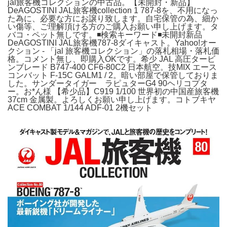
jal旅客機コレクションの中古品。【未開封・新品】
DeAGOSTINI JAL旅客機collection 1 787-8を、不用になっ
た為に、必要な方にお譲り致します。自宅保管の為、細か
い傷等、ご理解頂ける方のご購入お願い申し上げます。タ
バコ・ペット無しです。◾️検索キーワード◾️未開封新品
DeAGOSTINI JAL旅客機787-8ダイキャスト。Yahoo!オー
クション - 「jal 旅客機コレクション」の落札相場・落札価
格。コメント無し、即購入OKです。希少 JAL 高圧タービ
ンブレード B747-400 CF6-80C2 日本航空。技MIX エース
コンバット F-15C GALM1 / 2。暗い部屋で保管しておりま
した。サンダータイガー ラピュターG4 90ヘリコプタ
ー。お*ん様 【希少品】C919 1/100 世界初の中国産旅客機
37cm 金属製。よろしくお願い申し上げます。コトブキヤ
ACE COMBAT 1/144 ADF-01 2機セット