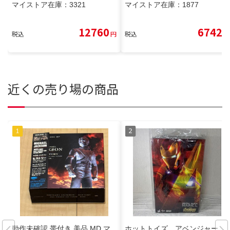
マイストア在庫：
3321
マイストア在庫：
1877
12760
6742
税込
円
税込
円
近くの売り場の商品
動作未確認 帯付き 美品 MD マ
ホットトイズ アベンジャー