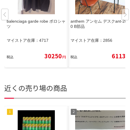
balenciaga garde robe ポロシャ
anthem アンセム デスクant-284
ツ
0 B部品
マイストア在庫：
4717
マイストア在庫：
2856
30250
6113
税込
円
税込
円
近くの売り場の商品