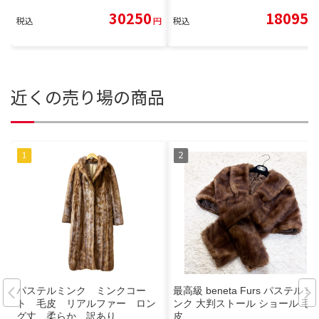
30250
18095
税込
円
税込
円
近くの売り場の商品
パステルミンク ミンクコー
最高級 beneta Furs パステルミ
ト 毛皮 リアルファー ロン
ンク 大判ストール ショール 毛
グ丈 柔らか 訳あり
皮