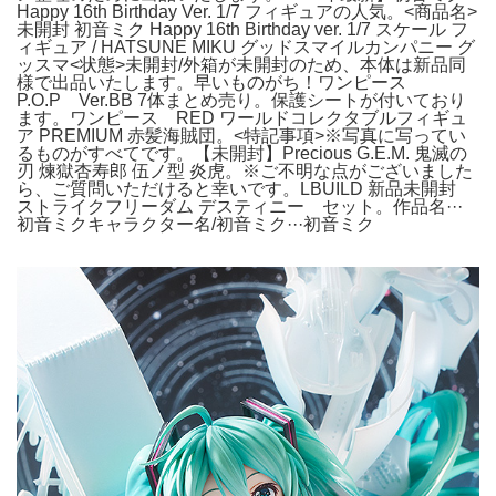
Happy 16th Birthday Ver. 1/7 フィギュアの人気。<商品名>
未開封 初音ミク Happy 16th Birthday ver. 1/7 スケール フ
ィギュア / HATSUNE MIKU グッドスマイルカンパニー グ
ッスマ<状態>未開封/外箱が未開封のため、本体は新品同
様で出品いたします。早いものがち！ワンピース
P.O.P Ver.BB 7体まとめ売り。保護シートが付いており
ます。ワンピース RED ワールドコレクタブルフィギュ
ア PREMIUM 赤髪海賊団。<特記事項>※写真に写ってい
るものがすべてです。【未開封】Precious G.E.M. 鬼滅の
刃 煉獄杏寿郎 伍ノ型 炎虎。※ご不明な点がございました
ら、ご質問いただけると幸いです。LBUILD 新品未開封
ストライクフリーダム デスティニー セット。作品名···
初音ミクキャラクター名/初音ミク···初音ミク