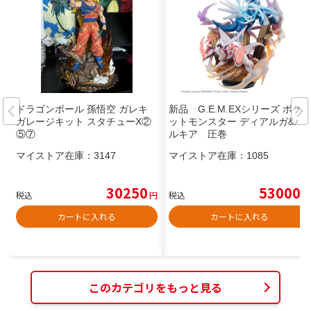
ドラゴンボール 孫悟空 ガレキ
新品 G.E.M.EXシリーズ ポケ
ガレージキット スタチューX②
ットモンスター ディアルガ&パ
⑤⑦
ルキア 圧巻
マイストア在庫：
3147
マイストア在庫：
1085
30250
53000
税込
円
税込
円
カートに入れる
カートに入れる
このカテゴリをもっと見る