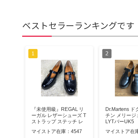
ベストセラーランキングです
『未使用級』REGAL リ
Dr.Martens
ーガル レザーシューズ T
チン メリージ
ストラップ ステッチ レ
LYTバーUK5
ザー
マイストア在庫：
4547
マイストア在