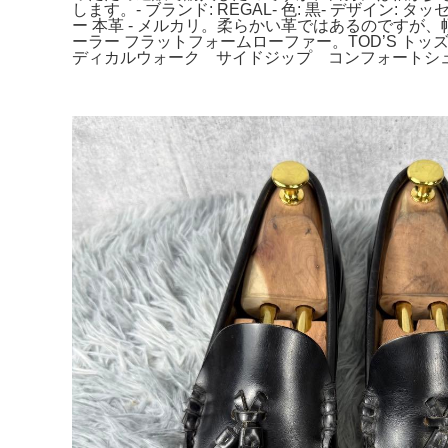
します。- ブランド: REGAL- 色: 黒- デザイン: 
ー 本革 - メルカリ。柔らかい革ではあるのですが
ーラー フラットフォームローファー。TOD’S トッ
ディカルウォーク サイドジップ コンフォートシ