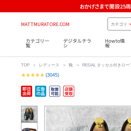
おかげさまで開設25
MATTMURATORE.COM
カテゴリ一
デジタルチラ
Howto情
覧
シ
報
TOP
レディース
靴
REGAL タッセル付きローフ
(3045)