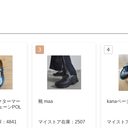
 ドクターマー
靴 maa
kanaペー
ェーンPOL
庫：
4841
マイストア在庫：
2507
マイスト