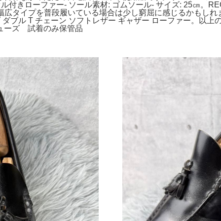
タッセル付きローファー- ソール素材: ゴムソール- サイズ: 25㎝。RE
、幅広タイプを普段履いている場合は少し窮屈に感じるかもしれま
ズ ダブル T チェーン ソフトレザー ギャザー ローファー。
ューズ 試着のみ保管品