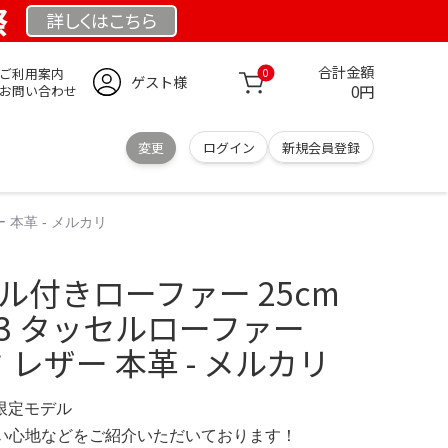
祭
詳しくは
こちら
合計金額
ご利用案内
0
ゲスト様
0円
お問い合わせ
変更
ログイン
新規会員登録
ー 本革 - メルカリ
セル付きローファー 25cm
2253 タッセルローファー
ク レザー 本革 - メルカリ
 限定モデル
の使い心地などをご紹介いただいております！