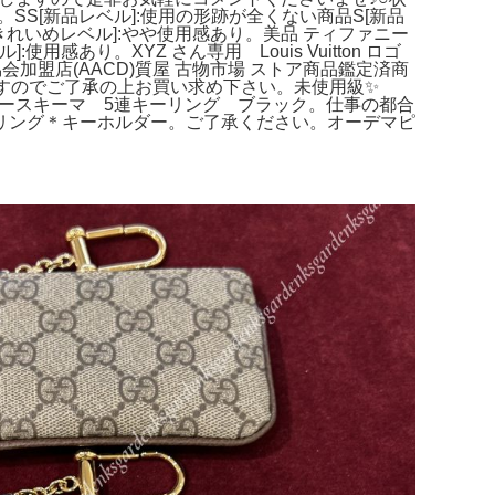
。SS[新品レベル]:使用の形跡が全くない商品S[新品
きれいめレベル]:やや使用感あり。美品 ティファニー
あり。XYZ さん専用 Louis Vuitton ロゴ
盟店(AACD)質屋 古物市場 ストア商品鑑定済商
ますのでご了承の上お買い求め下さい。未使用級✨️
ンダースキーマ 5連キーリング ブラック。仕事の都合
 キーリング＊キーホルダー。ご了承ください。オーデマピ