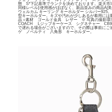
態 S*下記基準でランクを決めております。楽天市場】
同様レベル]:使用感がほぼなく、新品並みの商品A[
ウェルカム キーリング キーホルダー シルバー925。目
型キーホルダー。キズや汚れが少しあるが着用には影
品 ○素材 ゴールド金具 レザー ※ 写真の撮影
COACH Lジップキーケース シグネチャー CB
で遅れる場合がございますので、その際は事前にご連絡さ
ゲ ノベルティ 八角形 キーホルダー。