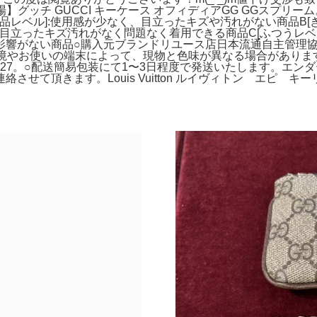
グッチ GUCCI キーケース オフィディアGG GGスプリーム
美品レベル]:使用感が少なく、目立ったキズや汚れがない商品B[
立ったキズ汚れがなく問題なく着用できる商品C[ふつうレベル]:使用感
響がない商品○購入元ブランドリユース店日本流通自主管理協会加
環境やお使いの端末によって、現物と色味が異なる場合があり
927。○配送簡易包装にて1〜3日程度で発送いたします。エ
せて頂きます。Louis Vuitton ルイヴィトン エピ