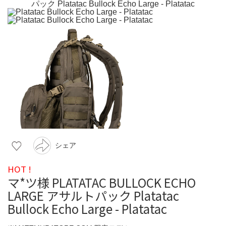
シェア
HOT !
マ*ツ様 PLATATAC BULLOCK ECHO
LARGE アサルトパック Platatac
Bullock Echo Large - Platatac