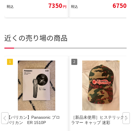
7350
6750
税込
円
税込
円
近くの売り場の商品
【バリカン】Panasonic プロ
［新品未使用］ヒステリックグ
バリカン ER 1510P
ラマー キャップ 迷彩