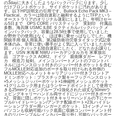
の3dayに大きくしたようなバックパックにります。少し
だけフロントポケット、サイドポケットに汚れがありま
す。以下HP説明文の引用です。Bullock Echo Pack MK3 –
Ftactical。カラーは陸自迷彩と融和するようにTFPという
オーストラリアのオリジナル迷彩にしました。年明けセー
ル5日まで OPS CORE バリスティック 実刻印 付属品
多数。海兵隊 USMC ILBE タクティカルバックパック メ
インバックパック。容量は28.5ℓ仕事で使用していました
が野外での使用はなく、ほぼ車に乗せっぱなしでした。機
関銃手用 個人用装具。第2級防衛功労章タイタック式記章
本体のみ。非常に使い勝手がよく気に入っていましたが今
回、バックパックも陸自迷彩にしたく、どなたかお譲りし
ます。USN 米海軍 NWU パーカデジタルカモ 米軍放出
品 ゴアテックス AOR2。ドイツ 親衛隊ダガー レプリ
カ 模造刀 短剣。メインコンパートメントのフロントパ
ネルにはペンスロット付きのジッパー付きポケットを含む
フルMOLLE対応追加のポーチを取り付けられる外側の
MOLLE対応ヘルメットキャリアジッパー付きフロントア
ドミンポケット：プラスチック製キーフックペンスロット
×5メッシュジッパーポケット×1伸縮性メッシュポケット
×1グリムロック用またはランヤードポイントとして使用で
きる25mmウェビングループ×1強化された頑丈な50mmウ
ェビングキャリーハンドル両サイドにジッパー付きポーチ
×2、背面に隠しポケット付きキャリーハンドルの下にケー
ブル/ハイドレーション/アンテナ配線ポート×23Lハイドレ
ーションブラダー用ハンガーとポケット、13インチノート
パソコンも収納可能パック底面に収納コンパートメント付
きのリバーシブルレインカバー取り外し可能なパックボー