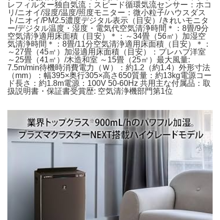
レフィルター独自気流：スピード循環気流センサー：ホコ
リ/ニオイ/湿度/温度/照度モニター：微小粒子/ハウスダス
ト/ニオイ/PM2.5濃度デジタル表示（目安）/きれいモニタ
ー/デジタル温度・湿度・電気代空気清浄時間＊：8畳/9分
空気清浄適用床面積（目安）＊：～34畳（56㎡）加湿空
気清浄時間＊：8畳/11分空気清浄適用床面積（目安）＊：
～27畳（45㎡）加湿適用床面積（目安）：プレハブ洋室
～25畳（41㎡）/木造和室 ～15畳（25㎡）最大風量:
7.5m/min待機時消費電力（Ｗ）：約1.2（約1.4）外形寸法
（mm）：幅395×奥行305×高さ650質量：約13kg電源コー
ド長さ：約1.8m電源：100V 50-60Hz 共用主な付属品：取
扱説明書・保証書受賞歴: 空気清浄機部門第1位