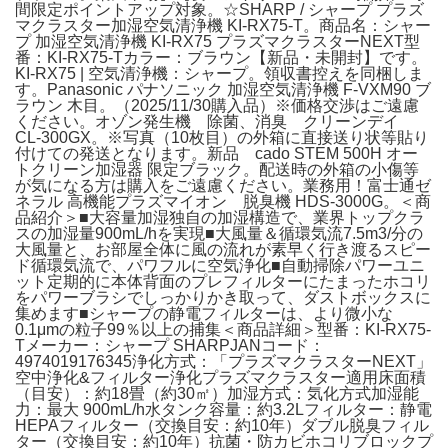
間限定ポイントアップ対象。☆SHARP / シャープ プラズ
マクラスター加湿空気清浄機 KI-RX75-T。商品名：シャー
プ 加湿空気清浄機 KI-RX75 プラズマクラスターNEXT型
番：KI-RX75-Tカラー：ブラウン【新品・未開封】です。
KI-RX75 | 空気清浄機：シャープ。領収書控えを同梱しま
す。Panasonic パナソニック 加湿空気清浄機 F-VXM90 ブ
ラウン 木目。（2025/11/30購入品）※価格交渉はご遠慮
ください。オゾン発生機 除菌、消臭 クリーンデイ
CL-300GX。※写真（10枚目）の外箱に直接送り状等貼り
付けての発送となります。新品 cado STEM 500H オー
トクリーン加湿器 限定ブラック。配送時の外箱の小傷等
が気になる方は購入をご遠慮ください。業務用！富士通ゼ
ネラル 高機能プラズマイオン 脱臭機 HDS-3000G。＜商
品紹介＞■大容量加湿独自の加湿構造で、業界トップクラ
スの加湿量900mL/hを実現■大風量＆循環気流7.5m3/分の
大風量と、お部屋全体に風の流れが素早く行き渡るスピー
ド循環気流で、パワフルに空気浄化■自動掃除パワーユニ
ット定期的に本体背面のプレフィルターにたまったホコリ
をパワーブラシでしっかりかき取って、ダストボックスに
集めます■シャープの静電フィルターは、より微小な
0.1μmの粒子99％以上の捕集＜商品詳細＞型番：KI-RX75-
Tメーカー：シャープ SHARPJANコード：
4974019176345浄化方式：「プラズマクラスターNEXT」
空中浄化&フィルター浄化プラズマクラスター適用床面積
（目安）：約18畳（約30㎡）加湿方式：気化方式加湿能
力：最大 900mL/h水タンク容量：約3.2Lフィルター：静電
HEPAフィルター（交換目安：約10年）ダブル脱臭フィル
ター（交換目安：約10年）抗菌・防カビホコリブロックプ